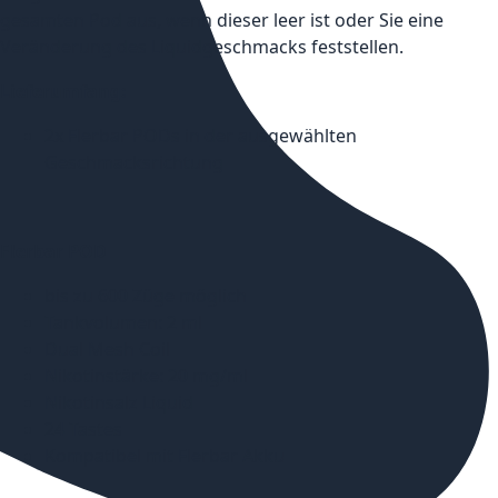
gesamten Pod aus, wenn dieser leer ist oder Sie eine
Veränderung des Liquidgeschmacks feststellen.
Lieferumfang:
2x Flerbar PODs in der ausgewählten
Geschmacksrichtung
Flerbar POD
bis zu 600 Züge möglich
Tankvolumen: 2 ml
Dual Mesh Coil
Nikotinstärke: 20 mg/ml
Nikotinsalz Liquid
24 Tastes
Kompatibel mit Flerbar Akku