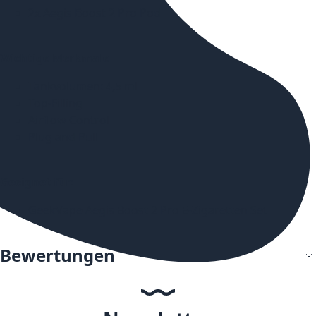
2x Aegis Boost 2 Pro Pod
Wichtige Merkmale
Tankvolumen: 4,5 ml
Top-Filling
Airflow Control
Plug and Pull
Geeignet für:
GeekVape Aegis Boost 2 Pro E-Zigaretten Set
Bewertungen