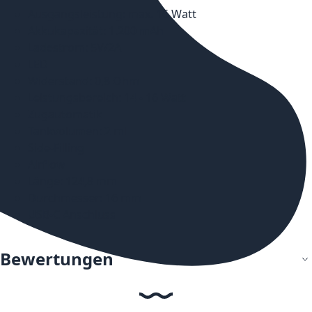
Ausgangsleistung: max. 16 Watt
Akkukapazität: 1.200 mAh
Ladestrom: 5V/2A
LED
Widerstand: 0,8 Ohm
Leistungsbereich: 14 - 16 Watt
Zugautomatik
Tankvolumen: 2 ml
Side-Filling
Airflow
Länge: 124,8 mm
Durchmesser: 16 mm
USB-C Anschluss
Bewertungen