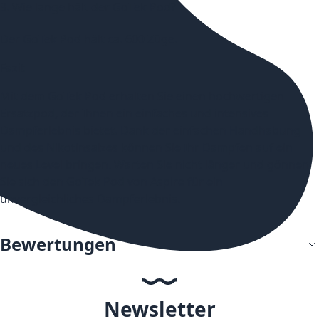
3. Wie lange hält der GoTek Pod?
Der GoTek Pod hält ca. 600 Züge.
Fazit
Mit dem GoTek Pod erhalten Sie einen hochwertigen
Ersatzpod, der Ihnen ein einfaches und intensives
Dampferlebnis bietet. Dank der einfachen Handhabung
und des Nikotinsalzes können Sie Ihr Dampfen auf ein
neues Level bringen. Warten Sie nicht länger und gönnen
Sie sich den GoTek Pod von Aspire für ein
unvergleichliches Dampferlebnis.
Bewertungen
Newsletter