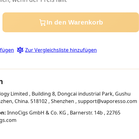
In den Warenkorb
ufügen
Zur Vergleichsliste hinzufügen
n
y Limited , Building 8, Dongcai industrial Park, Gushu
enzhen, China. 518102 , Shenzhen , support@vaporesso.com
on:
InnoCigs GmbH & Co. KG , Barnerstr. 14b , 22765
igs.com