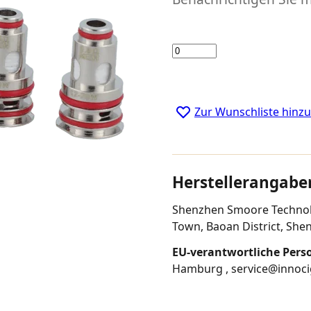
Menge
Zur Wunschliste hinz
Herstellerangabe
Shenzhen Smoore Technolog
Town, Baoan District, Sh
EU-verantwortliche Pers
Hamburg , service@innoc