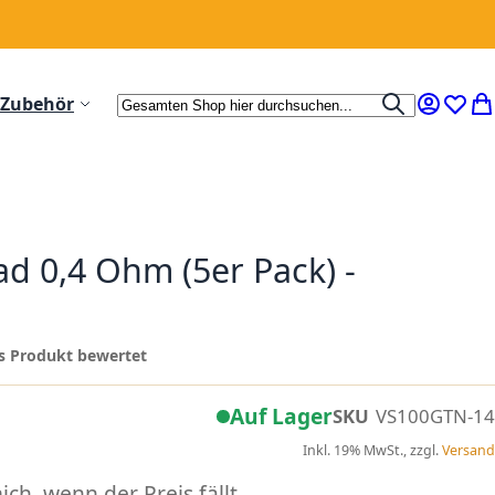
Suche
Zubehör
Suche
Mein Ko
Wunsc
Me
 0,4 Ohm (5er Pack) -
ses Produkt bewertet
Auf Lager
SKU
VS100GTN-14
Inkl. 19% MwSt., zzgl.
Versand
ch, wenn der Preis fällt