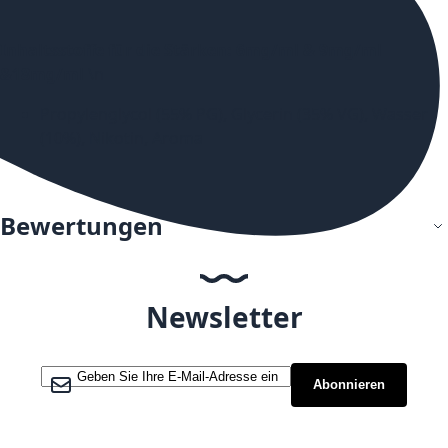
Inhaltsstoffe für die Stärken: 6mg/ml & 9mg/ml
&18mg/ml
\n
Propylenglycol (55% PG), Glycerin (35% VG), Wasser
(10%), Nikotin, Aroma
Bewertungen
Newsletter
Melden Sie sich für unseren Newsletter an:
Abonnieren