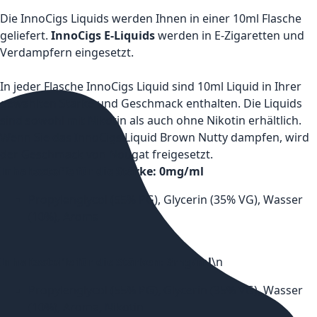
Die InnoCigs Liquids werden Ihnen in einer 10ml Flasche
geliefert.
InnoCigs E-Liquids
werden in E-Zigaretten und
Verdampfern eingesetzt.
In jeder Flasche InnoCigs Liquid sind 10ml Liquid in Ihrer
gewählten Stärke und Geschmack enthalten. Die Liquids
sind sowohl mit Nikotin als auch ohne Nikotin erhältlich.
Wenn Sie das InnoCigs Liquid Brown Nutty dampfen, wird
der Geschmack von Nougat freigesetzt.
Inhaltsstoffe für die Stärke: 0mg/ml
Propylenglycol (55% PG), Glycerin (35% VG), Wasser
(10%), Aroma
Inhaltsstoffe für die Stärken: 3mg/ml
\n
Propylenglycol (55% PG), Glycerin (35% VG), Wasser
(10%), Aroma, Nikotin