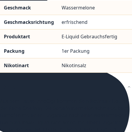
Geschmack
Wassermelone
Geschmacksrichtung
erfrischend
Produktart
E-Liquid Gebrauchsfertig
Packung
1er Packung
Nikotinart
Nikotinsalz
Details
Aus dem Hause InnoCigs kommen die Nikotinsalz Liquids
der Reihe One Way. Die Sorte Watermelon schmeckt beim
Dampfen mit einer E-Zigarette nach einer Wassermelone.
Das Nikotinsalz Liquid kann sofort mit einer E-Zigarette
verdampft werden und ist in den Stärken 0 mg/ml, 10