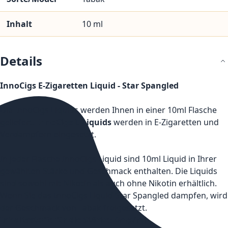
Inhalt
10 ml
Details
InnoCigs E-Zigaretten Liquid - Star Spangled
Die InnoCigs Liquids werden Ihnen in einer 10ml Flasche
geliefert.
InnoCigs E-Liquids
werden in E-Zigaretten und
Verdampfern eingesetzt.
In jeder Flasche InnoCigs Liquid sind 10ml Liquid in Ihrer
gewählten Stärke und Geschmack enthalten. Die Liquids
sind sowohl mit Nikotin als auch ohne Nikotin erhältlich.
Wenn Sie das InnoCigs Liquid Star Spangled dampfen, wird
der Geschmack von Tabak freigesetzt.
Inhaltsstoffe für die Stärke: 0mg/ml