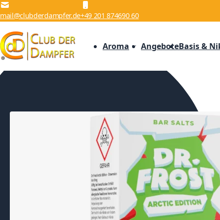
Zum Inhalt springen
mail@clubderdampfer.de
+49 201 874690 60
Aroma
Angebote
Basis & Ni