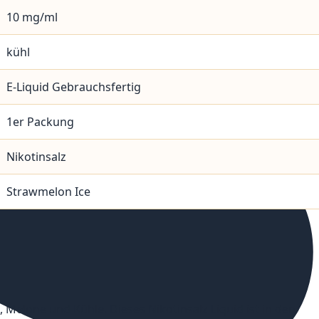
10 mg/ml
kühl
E-Liquid Gebrauchsfertig
1er Packung
Nikotinsalz
Strawmelon Ice
 Melone und Kühle. Dieses Nikotinsalz Liquid ist in den