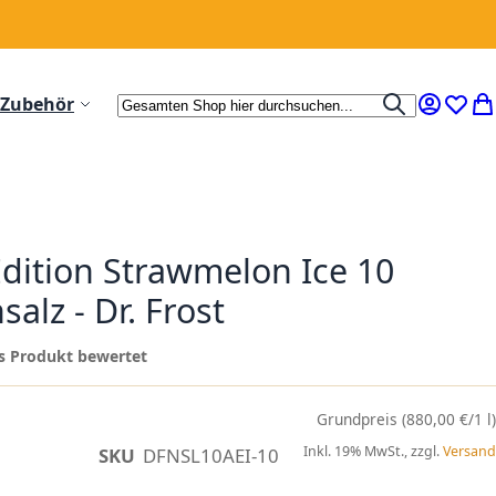
Suche
Zubehör
Suche
Mein Ko
Wunsc
Me
Edition Strawmelon Ice 10
alz - Dr. Frost
ses Produkt bewertet
(880,00 €/1 l)
Inkl. 19% MwSt., zzgl.
Versand
SKU
DFNSL10AEI-10