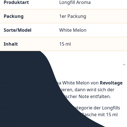
Produktart
Longfill Aroma
Packung
1er Packung
Sorte/Model
White Melon
Inhalt
15 ml
Details
Wenn Sie das Longfill Aroma White Melon von
Revoltage
mit Ihrer E-Zigarette kombinieren, dann wird sich der
Geschmack von Melone mit frischer Note entfalten.
Da es sich um ein Aroma aus der Kategorie der Longfills
handelt, erhalten Sie eine 75 ml Liquidflasche mit 15 ml
Inhalt.