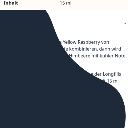
Inhalt
15 ml
Details
Wenn Sie das Longfill Aroma Yellow Raspberry von
Revoltage
mit Ihrer E-Zigarette kombinieren, dann wird
sich der Geschmack von gelber Himbeere mit kühler Note
entfalten.
Da es sich um ein Aroma aus der Kategorie der Longfills
handelt, erhalten Sie eine 75 ml Liquidflasche mit 15 ml
Inhalt.
Bei Aromen gilt es zu beachten, dass diese hoch
konzentrierte Gemische sind und daher nicht unverdünnt
verwendet werden sollten.
Die Aromen menge, ist somit fest vorgegeben und es