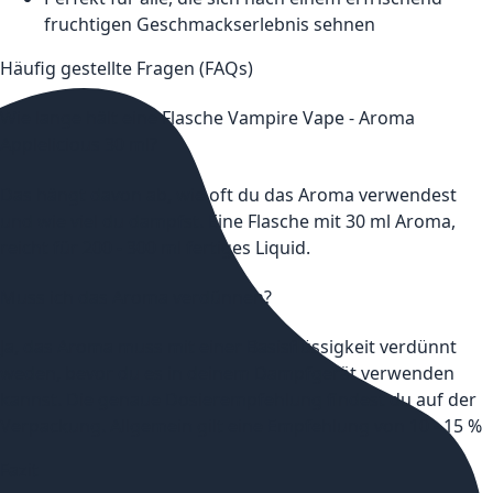
fruchtigen Geschmackserlebnis sehnen
Häufig gestellte Fragen (FAQs)
Wie lange hält eine Flasche Vampire Vape - Aroma
Applelicious 30 ml?
Das hängt davon ab, wie oft du das Aroma verwendest
und wie viel du dampfst. Eine Flasche mit 30 ml Aroma,
reicht für 200 - 300 ml fertiges Liquid.
Muss ich das Aroma verdünnen?
Ja, das Aroma muss mit einer Basisflüssigkeit verdünnt
weden, bevor du es in deinem Dampfgerät verwenden
kannst. Die genaue Dosierempfehlung findest du auf der
Verpackung. Allgemein gilt eine Empfehlung von 10 - 15 %
Fazit