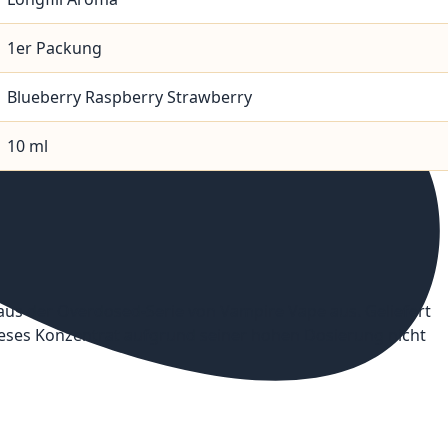
1er Packung
Blueberry Raspberry Strawberry
10 ml
us der Overdosed-Serie von Vampire Vape aus. Geliefert
ss dieses Konzentrat aufgrund seiner hohen Dosierung nicht