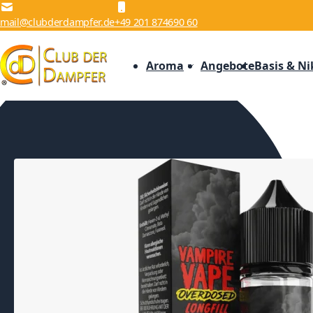
Zum Inhalt springen
mail@clubderdampfer.de
+49 201 874690 60
Aroma
Angebote
Basis & Ni