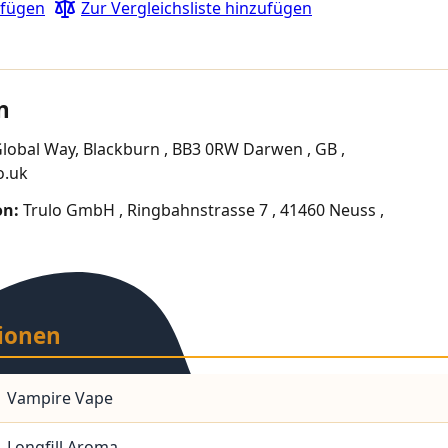
ufügen
Zur Vergleichsliste hinzufügen
n
Global Way, Blackburn , BB3 0RW Darwen , GB ,
o.uk
on:
Trulo GmbH , Ringbahnstrasse 7 , 41460 Neuss ,
ionen
Vampire Vape
Longfill Aroma