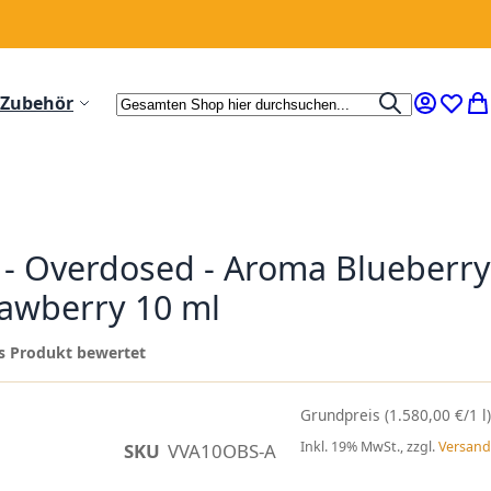
Suche
Zubehör
Suche
Mein Ko
Wunsc
Me
 - Overdosed - Aroma Blueberry
rawberry 10 ml
ses Produkt bewertet
(1.580,00 €/1 l)
Inkl. 19% MwSt., zzgl.
Versand
SKU
VVA10OBS-A