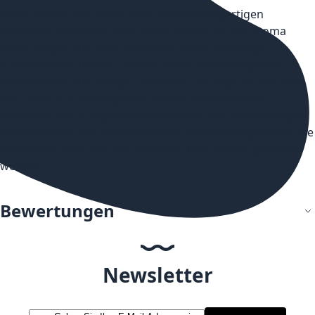
Wenn Sie auf der Suche nach einem einzigartigen
Geschmackserlebnis sind, dann sollten Sie das Aroma
White Knight aus der Checkmate Reihe unbedingt
ausprobieren. Dieses Produkt bietet eine einzigartige
Kombination aus Mango, Erdbeere und Joghurt und wird
von DAMPFLION hergestellt, einem renommierten
Hersteller von E-Zigaretten-Produkten. Mit hochwertigen
Inhaltsstoffen und einer einfachen Anwendung können Sie
sicher sein, dass Sie den perfekten Geschmack genießen
werden.
Bewertungen
Newsletter